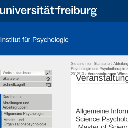
Institut für Psychologie
Suche
›
Sie sind hier:
Startseite
Abteilun
Psychologie und Psychotherapie
›
2012/13
Veranstaltungen Winte
Veranstaltun
Startseite
Schnellzugriff
Das Institut
Abteilungen und
Arbeitsgruppen
Allgemeine Infor
Allgemeine Psychologie
Science Psycholo
Arbeits- und
Organisationspsychologie
„Master of Scien