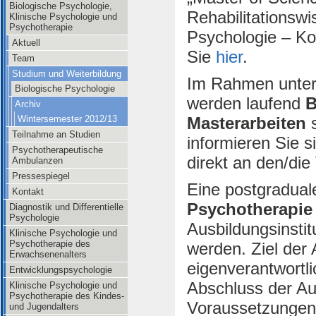
Biologische Psychologie,
Rehabilitationsw
Klinische Psychologie und
Psychotherapie
Psychologie – Ko
Aktuell
Sie
hier
.
Team
Studium und Weiterbildung
Im Rahmen unters
Biologische Psychologie
werden laufend
B
Archiv
Masterarbeiten
s
Wintersemester 2012/13
Teilnahme an Studien
informieren Sie s
Psychotherapeutische
direkt an den/die
Ambulanzen
Pressespiegel
Eine postgradua
Kontakt
Psychotherapie
Diagnostik und Differentielle
Psychologie
Ausbildungsinsti
Klinische Psychologie und
Psychotherapie des
werden. Ziel der 
Erwachsenenalters
eigenverantwortli
Entwicklungspsychologie
Abschluss der Au
Klinische Psychologie und
Psychotherapie des Kindes-
Voraussetzungen
und Jugendalters