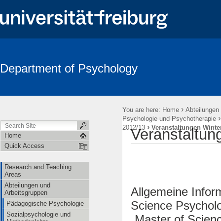
Department of Psychology
Search
›
You are here:
Home
Abteilungen
Psychologie und Psychotherapie
›
2012/13
Veranstaltungen Winte
Veranstaltun
Home
Quick Access
Research and Teaching
Areas
Abteilungen und
Allgemeine Infor
Arbeitsgruppen
Science Psycholo
Pädagogische Psychologie
Sozialpsychologie und
„Master of Scien