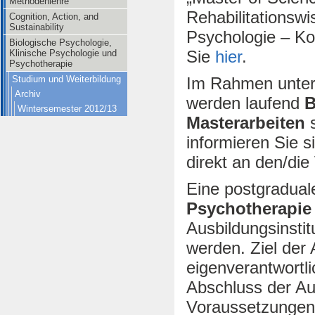
Methodenlehre
Rehabilitationsw
Cognition, Action, and
Sustainability
Psychologie – Ko
Biologische Psychologie,
Sie
hier
.
Klinische Psychologie und
Psychotherapie
Im Rahmen unters
Studium und Weiterbildung
Archiv
werden laufend
B
Wintersemester 2012/13
Masterarbeiten
s
informieren Sie s
direkt an den/die
Eine postgradua
Psychotherapie
Ausbildungsinsti
werden. Ziel der 
eigenverantwortli
Abschluss der Au
Voraussetzungen