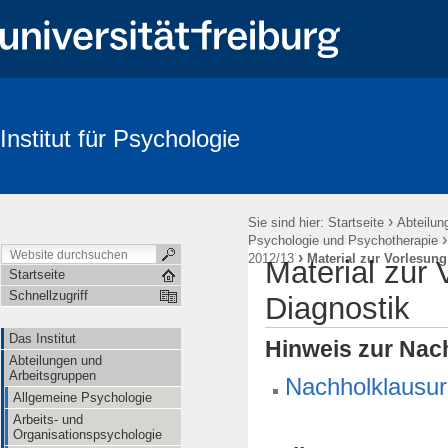
Institut für Psychologie
Suche
›
Sie sind hier:
Startseite
Abteilun
Psychologie und Psychotherapie
›
2012/13
Material zur Vorlesun
Material zur
Startseite
Schnellzugriff
Diagnostik
Das Institut
Hinweis zur Nac
Abteilungen und
Arbeitsgruppen
Nachholklausur
Allgemeine Psychologie
Arbeits- und
Organisationspsychologie