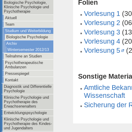
Folien
Biologische Psychologie,
Klinische Psychologie und
Psychotherapie
Vorlesung 1
(30
Aktuell
Vorlesung 2
(0
Team
Vorlesung 3
(13
Studium und Weiterbildung
Biologische Psychologie
Vorlesung 4
(20
Archiv
Vorlesung 5
(2
Wintersemester 2012/13
Teilnahme an Studien
Psychotherapeutische
Ambulanzen
Pressespiegel
Sonstige Materia
Kontakt
Amtliche Bekann
Diagnostik und Differentielle
Psychologie
Wissenschaft
Klinische Psychologie und
Psychotherapie des
Sicherung der R
Erwachsenenalters
Entwicklungspsychologie
Klinische Psychologie und
Psychotherapie des Kindes-
und Jugendalters