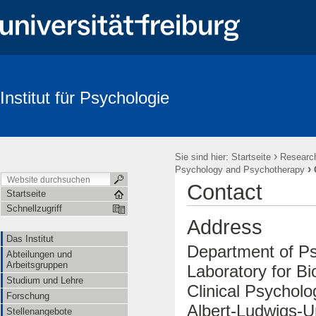
Institut für Psychologie
Suche
›
Sie sind hier:
Startseite
Researc
›
Psychology and Psychotherapy
Contact
Startseite
Schnellzugriff
Address
Das Institut
Department of P
Abteilungen und
Arbeitsgruppen
Laboratory for Bi
Studium und Lehre
Clinical Psychol
Forschung
Albert-Ludwigs-Un
Stellenangebote