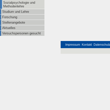
Sozialpsychologie und
Methodenlehre
Studium und Lehre
Forschung
Stellenangebote
Aktuelles
Versuchspersonen gesucht
Impressum
Kontakt
Datenschut