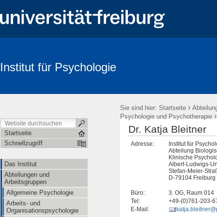
Institut für Psychologie
Suche
›
Sie sind hier:
Startseite
Abteilun
Psychologie und Psychotherapie
Dr. Katja Bleitner
Startseite
Schnellzugriff
Adresse:
Institut für Psycho
Abteilung Biologi
Klinische Psychol
Das Institut
Albert-Ludwigs-Uni
Stefan-Meier-Stra
Abteilungen und
D-79104 Freiburg i
Arbeitsgruppen
Allgemeine Psychologie
Büro:
3. OG, Raum 014
Tel:
+49-(0)761-203-6
Arbeits- und
E-Mail:
katja.bleitner@
Organisationspsychologie