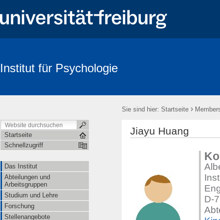
Institut für Psychologie
Suche
›
Sie sind hier:
Startseite
Member
Jiayu Huang
Startseite
Schnellzugriff
Ko
Alb
Das Institut
Ins
Abteilungen und
Arbeitsgruppen
Eng
Studium und Lehre
D-7
Forschung
Abt
Stellenangebote