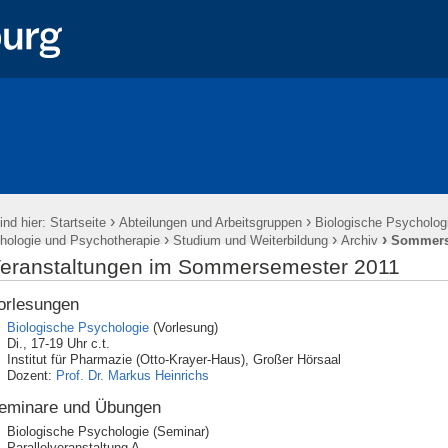
›
›
ind hier:
Startseite
Abteilungen und Arbeitsgruppen
Biologische Psychologi
›
›
›
hologie und Psychotherapie
Studium und Weiterbildung
Archiv
Sommers
eranstaltungen im Sommersemester 2011
orlesungen
Biologische Psychologie
(Vorlesung)
Di., 17-19 Uhr c.t.
Institut für Pharmazie (Otto-Krayer-Haus), Großer Hörsaal
Dozent:
Prof. Dr. Markus Heinrichs
eminare und Übungen
Biologische Psychologie (Seminar)
Parallelveranstaltung A