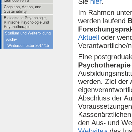
Sie
hier
.
Methodenlehre
Cognition, Action, and
Im Rahmen unters
Sustainability
Biologische Psychologie,
werden laufend
B
Klinische Psychologie und
Psychotherapie
Forschungsprak
Studium und Weiterbildung
Aktuell
oder wende
Archiv
Verantwortliche/n
Wintersemester 2014/15
Eine postgradua
Psychotherapie
Ausbildungsinsti
werden. Ziel der 
eigenverantwortli
Abschluss der Au
Voraussetzungen
Kassenärztlichen 
den Aus- und Wei
Website
des Inst