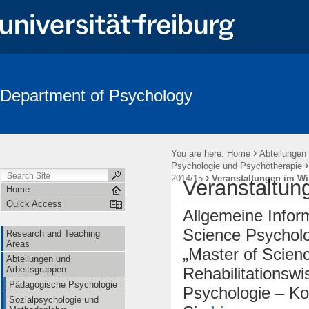
Department of Psychology
Search
›
You are here:
Home
Abteilungen
Psychologie und Psychotherapie
›
2014/15
Veranstaltungen im Wi
Veranstaltun
Home
Quick Access
Allgemeine Infor
Science Psycholo
Research and Teaching
Areas
„Master of Scien
Abteilungen und
Rehabilitationsw
Arbeitsgruppen
Pädagogische Psychologie
Psychologie – Ko
Sozialpsychologie und