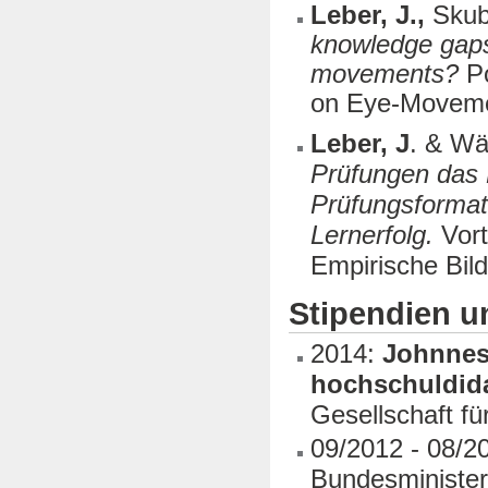
Leber, J.,
Skuba
knowledge gaps
movements?
P
on Eye-Moveme
Leber, J
. & Wä
Prüfungen das 
Prüfungsformat
Lernerfolg.
Vort
Empirische Bil
Stipendien u
2014:
Johnnes-
hochschuldid
Gesellschaft f
09/2012 - 08/2
Bundesminister