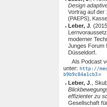
Design adaptiv
Vortrag auf de
(PAEPS), Kasse
Leber, J
. (201
Lernvoraussetzu
moderner Techn
Junges Forum f
Düsseldorf.
Als Podcast ve
unter:
http://me
b9b9c84a1cb3
Leber, J
., Skub
Blickbewegung
effizienter zu 
Gesellschaft f