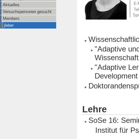
E-
Aktuelles
Tel
Versuchspersonen gesucht
Spr
Members
jleber
Wissenschaftlic
"Adaptive und
Wissenschaf
"Adaptive Ler
Development 
Doktorandensp
Lehre
SoSe 16: Semi
Institut für Psy