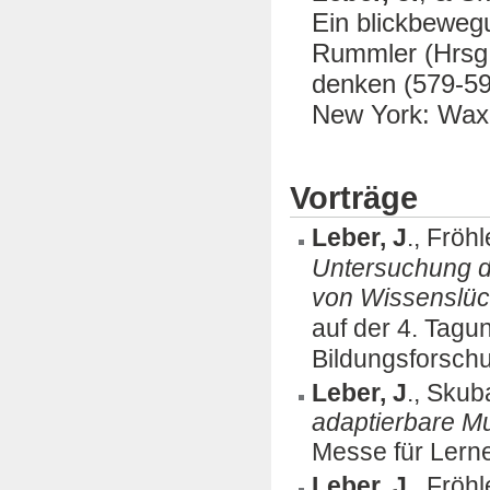
Ein blickbeweg
Rummler (Hrsg.)
denken (579-59
New York: Wa
Vorträge
Leber, J
., Fröh
Untersuchung d
von Wissenslüc
auf der 4. Tagu
Bildungsforschu
Leber, J
., Skub
adaptierbare M
Messe für Lerne
Leber, J
., Fröh