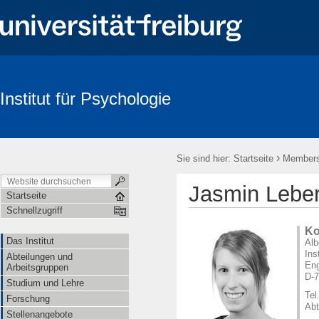
Institut für Psychologie
Suche
›
Sie sind hier:
Startseite
Member
Jasmin Lebe
Startseite
Schnellzugriff
Ko
Das Institut
Alb
Ins
Abteilungen und
Eng
Arbeitsgruppen
D-7
Studium und Lehre
Tel
Forschung
Abt
Stellenangebote