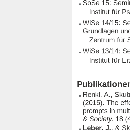
SoSe 15: Semi
Institut für Psy
WiSe 14/15: Se
Grundlagen un
Zentrum für Schl
WiSe 13/14: Se
Institut für Erz
Publikatione
Renkl, A., Skub
(2015). The eff
prompts in mult
& Society,
18 (
Leber, J.
, & Sk