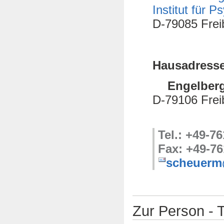
Institut für P
D-79085 Frei
Hausadresse
Engelberger S
D-79106 Frei
Tel.: +49-7
Fax: +49-76
scheuerm@
Zur Person - T