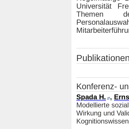
Universität F
Themen des
Personalausw
Mitarbeiterführu
Publikatione
Konferenz- u
Spada H.
,
Erns
Modellierte sozi
Wirkung und Valid
Kognitionswissens