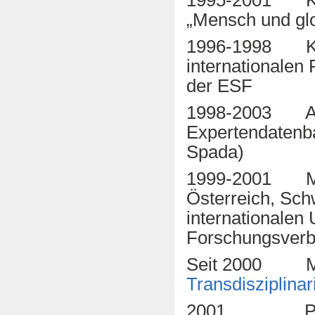
1995-2001 Koo
„Mensch und gl
1996-1998 Koor
internationale
der ESF
1998-2003 Aufb
Expertendatenb
Spada)
1999-2001 Mitg
Österreich, Sch
internationalen
Forschungsverb
Seit 2000 Mi
Transdisziplinar
2001 Projekts