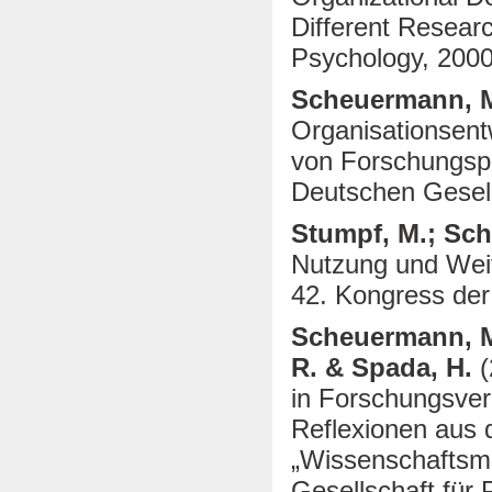
Different Resear
Psychology, 200
Scheuermann, 
Organisationsentw
von Forschungsp
Deutschen Gesell
Stumpf, M.; Sc
Nutzung und Wei
42. Kongress der
Scheuermann, M.
R. & Spada, H.
(
in Forschungsve
Reflexionen aus 
„Wissenschafts
Gesellschaft für 