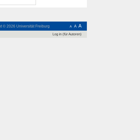
A
ht © 2026
Universität Freiburg
A
A
Log in (für Autoren)