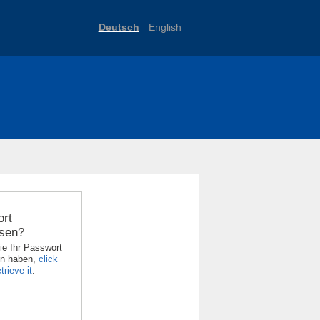
Deutsch
English
rt
sen?
ie Ihr Passwort
en haben,
click
trieve it
.