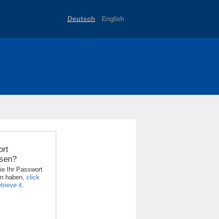
Deutsch
English
rt
sen?
ie Ihr Passwort
en haben,
click
trieve it
.