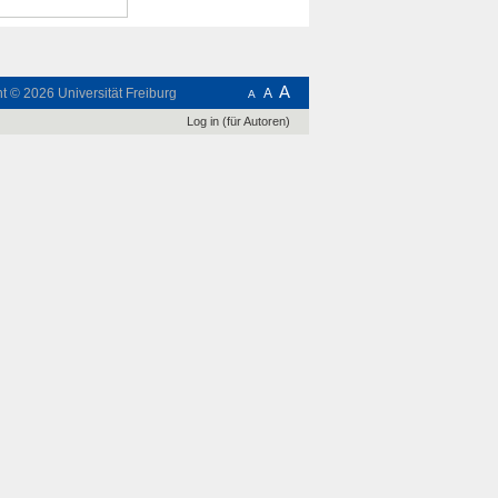
A
ht © 2026
Universität Freiburg
A
A
Log in (für Autoren)